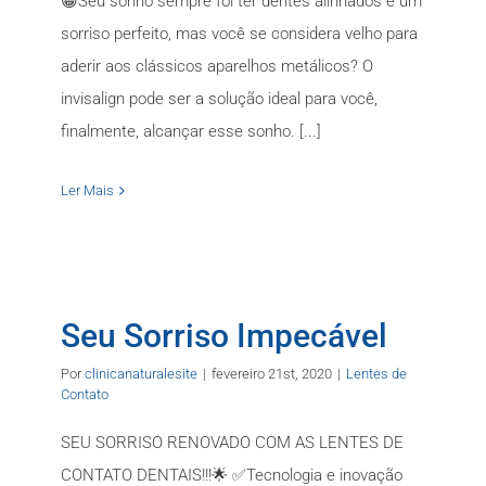
😁Seu sonho sempre foi ter dentes alinhados e um
sorriso perfeito, mas você se considera velho para
aderir aos clássicos aparelhos metálicos? O
invisalign pode ser a solução ideal para você,
finalmente, alcançar esse sonho. [...]
Ler Mais
Seu Sorriso Impecável
Por
clinicanaturalesite
|
fevereiro 21st, 2020
|
Lentes de
Contato
SEU SORRISO RENOVADO COM AS LENTES DE
CONTATO DENTAIS!!!🌟 ✅Tecnologia e inovação