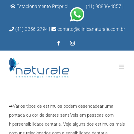
Ir
Estacionamento Próprio!
(41) 98836-4857
|
para
o
(41) 3256-2794 |
contato@clinicanaturale.com.br
conteúdo
Facebook
Instagram
➡Vários tipos de estímulos podem desencadear uma
pontada ou dor de dentes sensíveis em pessoas com
hipersensibilidade dentária. Veja alguns dos estímulos mais
comuns relacionados com a sensibilidade dentária: