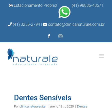
Ir
Estacionamento Próprio!
(41) 98836-4857
|
para
o
(41) 3256-2794 |
contato@clinicanaturale.com.br
conteúdo
Facebook
Instagram
Dentes Sensíveis
Por
clinicanaturalesite
|
janeiro 13th, 2020
|
Dentes