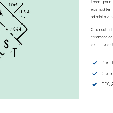
Lorem ipsum d
eiusmod tempo
ad minim ven
Quis nostrud e
commodo conse
voluptate veli
Print
Conte
PPC A