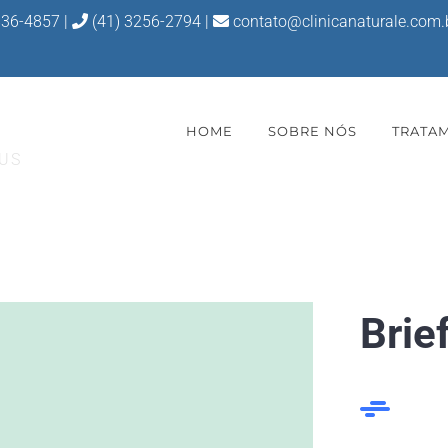
836-4857
|
(41) 3256-2794 |
contato@clinicanaturale.com.
HOME
SOBRE NÓS
TRATA
 US
Brie