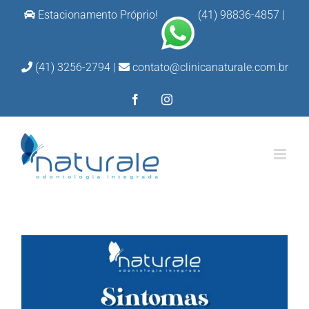
Ir
Estacionamento Próprio!
(41) 98836-4857
|
para
o
(41) 3256-2794 |
contato@clinicanaturale.com.br
conteúdo
Facebook
Instagram