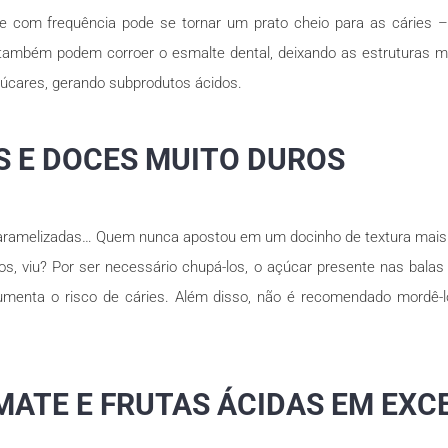
te com frequência pode se tornar um prato cheio para as cáries –
 também podem corroer o esmalte dental, deixando as estruturas m
úcares, gerando subprodutos ácidos.
S E DOCES MUITO DUROS
aramelizadas… Quem nunca apostou em um docinho de textura mais d
tos, viu? Por ser necessário chupá-los, o açúcar presente nas bal
menta o risco de cáries. Além disso, não é recomendado mordê-l
MATE E FRUTAS ÁCIDAS EM EXC