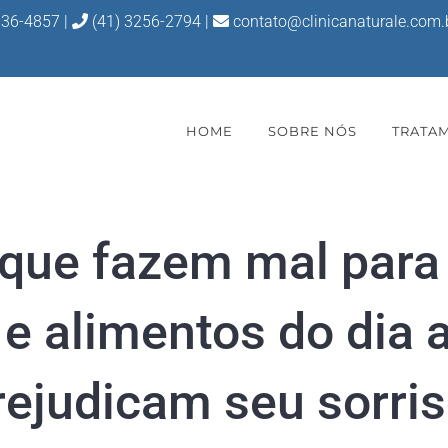
836-4857
|
(41) 3256-2794 |
contato@clinicanaturale.com.
HOME
SOBRE NÓS
TRATA
que fazem mal para
e alimentos do dia 
rejudicam seu sorris