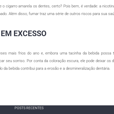
e o cigarro amarela os dentes, certo? Pois bem, é verdade: a nicot
do. Além disso, fumar traz uma série de outros riscos para sua saúd
O EM EXCESSO
ses mais frios do ano e, embora uma tacinha da bebida possa tr
ar seu sorriso. Por conta da coloração escura, ele pode deixar o
o da bebida contribui para a erosão e a desmineralização dentária.
POSTS RECENTES