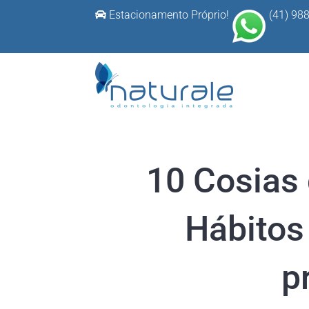
Ir
Estacionamento Próprio!
(41) 98
para
o
conteúdo
10 Cosias 
Hábitos 
p