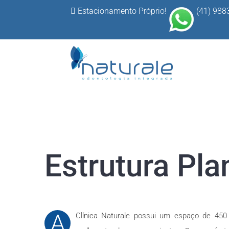
Ir
Estacionamento Próprio!
(41) 988
para
o
conteúdo
Estrutura Pla
A
Clínica Naturale possui um espaço de 450