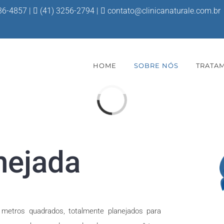
36-4857
|
(41) 3256-2794 |
contato@clinicanaturale.com.br
HOME
SOBRE NÓS
TRATA
Loading...
nejada
 metros quadrados, totalmente planejados para